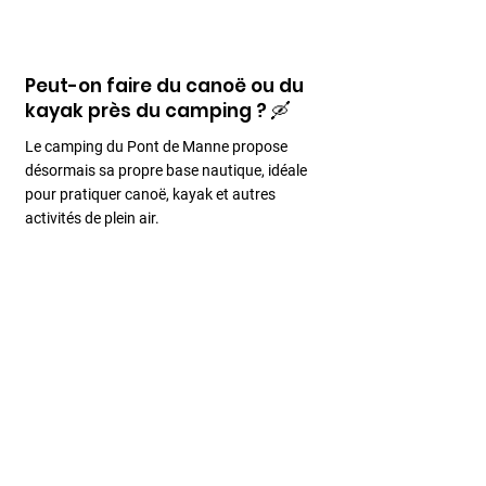
Peut-on faire du canoë ou du
kayak près du camping ? 🛶
Le camping du Pont de Manne propose
désormais sa propre base nautique, idéale
pour pratiquer canoë, kayak et autres
activités de plein air.
Comment réserver un séjour au
Camping du Pont de Manne ? ☎️
Vous pouvez réserver directement via notre
site, par téléphone
(04.75.48.42.47)
ou par
email (
info.campingpdm@wanadoo.fr
). Les
réservations pour la saison prochaine sont
ouvertes !