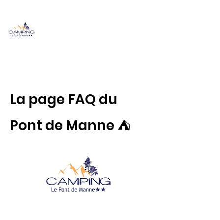
The Manne
Bridge
campsite **
La page FAQ du
Pont de Manne ⛺️